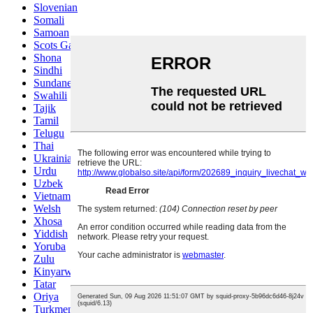
Slovenian
Somali
Samoan
Scots Gaelic
Shona
Sindhi
Sundanese
Swahili
Tajik
Tamil
Telugu
Thai
Ukrainian
Urdu
Uzbek
Vietnamese
Welsh
Xhosa
Yiddish
Yoruba
Zulu
Kinyarwanda
Tatar
Oriya
Turkmen