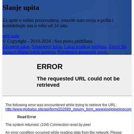
Slanje upita
Za upite o našim proizvodima, ostavite nam svoju e-poštu i
kontaktirajte nas u roku od 24 sata.
upit sada
© Copyright - 2010-2024 : Sva prava pridržana.
Zavareni lakat
,
Smanjenje lakta
,
Lakat kratkog radijusa
,
Zavoj 5d
,
Sustavi dilatacijskih spojeva
,
Prirubnica gumenog spoja
,