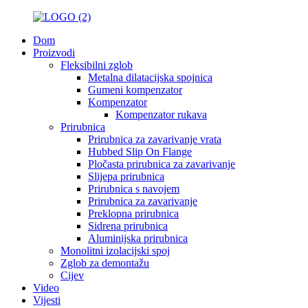
Dom
Proizvodi
Fleksibilni zglob
Metalna dilatacijska spojnica
Gumeni kompenzator
Kompenzator
Kompenzator rukava
Prirubnica
Prirubnica za zavarivanje vrata
Hubbed Slip On Flange
Pločasta prirubnica za zavarivanje
Slijepa prirubnica
Prirubnica s navojem
Prirubnica za zavarivanje
Preklopna prirubnica
Sidrena prirubnica
Aluminijska prirubnica
Monolitni izolacijski spoj
Zglob za demontažu
Cijev
Video
Vijesti