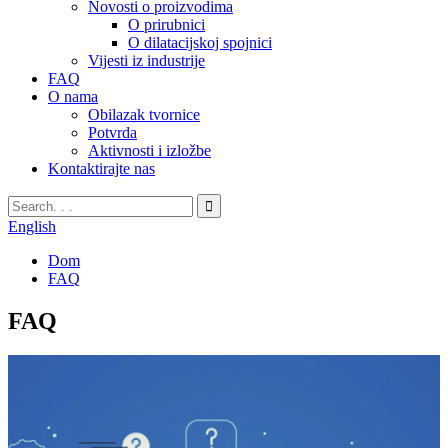
Novosti o proizvodima
O prirubnici
O dilatacijskoj spojnici
Vijesti iz industrije
FAQ
O nama
Obilazak tvornice
Potvrda
Aktivnosti i izložbe
Kontaktirajte nas
English
Dom
FAQ
FAQ