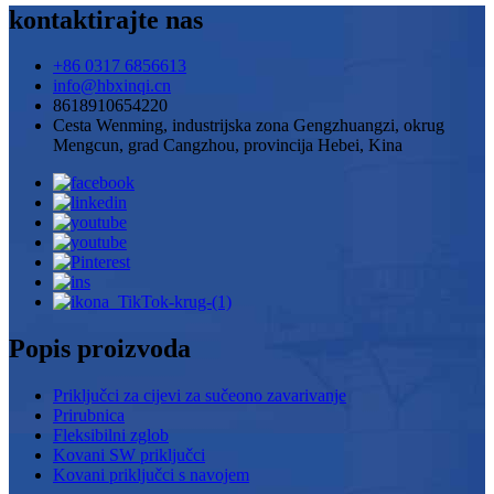
kontaktirajte nas
+86 0317 6856613
info@hbxinqi.cn
8618910654220
Cesta Wenming, industrijska zona Gengzhuangzi, okrug
Mengcun, grad Cangzhou, provincija Hebei, Kina
Popis proizvoda
Priključci za cijevi za sučeono zavarivanje
Prirubnica
Fleksibilni zglob
Kovani SW priključci
Kovani priključci s navojem