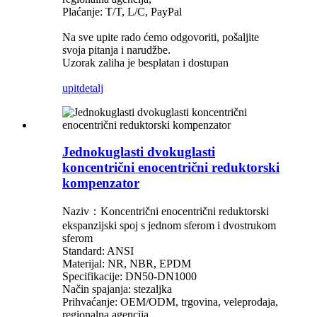
Plaćanje: T/T, L/C, PayPal
Na sve upite rado ćemo odgovoriti, pošaljite
svoja pitanja i narudžbe.
Uzorak zaliha je besplatan i dostupan
upit
detalj
Jednokuglasti dvokuglasti
koncentrični enocentrični reduktorski
kompenzator
Naziv：Koncentrični enocentrični reduktorski
ekspanzijski spoj s jednom sferom i dvostrukom
sferom
Standard: ANSI
Materijal: NR, NBR, EPDM
Specifikacije: DN50-DN1000
Način spajanja: stezaljka
Prihvaćanje: OEM/ODM, trgovina, veleprodaja,
regionalna agencija,