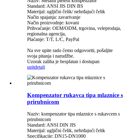
Naziv: Metalni pleteni kompenzator
Standard: ANSI JIS DIN BS
Materijal: ugljični čelik/ nehrđajući čelik
Način spajanja: zavarivanje
Način proizvodnje: kovani
Prihvaćanje: OEM/ODM, trgovina, veleprodaja,
regionalna agencija,
Plaćanje: T/T, L/C, PayPal
Na sve upite rado ćemo odgovoriti, pošaljite
svoja pitanja i narudžbe.
Uzorak zaliha je besplatan i dostupan
upit
detalj
Kompenzator rukavca tipa mlaznice s
prirubnicom
Naziv: kompenzator tipa mlaznice s rukavcem s
prirubnicom
Standard: ANSI DIN JIS
Materijal: ugljični čelik, nehrđajući čelik
Specifikacije: DN15-DN1000