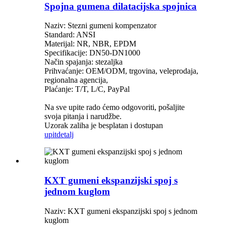
Spojna gumena dilatacijska spojnica
Naziv: Stezni gumeni kompenzator
Standard: ANSI
Materijal: NR, NBR, EPDM
Specifikacije: DN50-DN1000
Način spajanja: stezaljka
Prihvaćanje: OEM/ODM, trgovina, veleprodaja,
regionalna agencija,
Plaćanje: T/T, L/C, PayPal
Na sve upite rado ćemo odgovoriti, pošaljite
svoja pitanja i narudžbe.
Uzorak zaliha je besplatan i dostupan
upit
detalj
KXT gumeni ekspanzijski spoj s
jednom kuglom
Naziv: KXT gumeni ekspanzijski spoj s jednom
kuglom