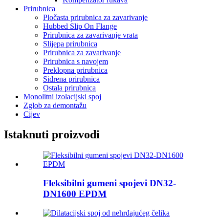
Prirubnica
Pločasta prirubnica za zavarivanje
Hubbed Slip On Flange
Prirubnica za zavarivanje vrata
Slijepa prirubnica
Prirubnica za zavarivanje
Prirubnica s navojem
Preklopna prirubnica
Sidrena prirubnica
Ostala prirubnica
Monolitni izolacijski spoj
Zglob za demontažu
Cijev
Istaknuti proizvodi
Fleksibilni gumeni spojevi DN32-
DN1600 EPDM