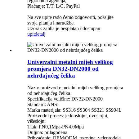
regionalna agencija,
Plaćanje: T/T, L/C, PayPal
Na sve upite rado ćemo odgovoriti, pošaljite
svoja pitanja i narudžbe.
Uzorak zaliha je besplatan i dostupan
upit
detalj
Univerzalni metalni mijeh velikog
promjera DN32-DN2000 od
nehrđajućeg čelika
Naziv proizvoda: metalni mijeh velikog promjera
od nehrđajućeg čelika
Specifikacija veličine: DN32-DN2000
Standard: ANSI
Marka materijala: SS316 SS304 SS321 SS904L
Proizvodni proces: jednoslojni, dvoslojni,
višeslojni
Tlak: PN0,1Mpa-PN4,0Mpa
Duljina: prilagođena
Prihvaćanje: OEM/ODM, trgovina, veleprodaja,