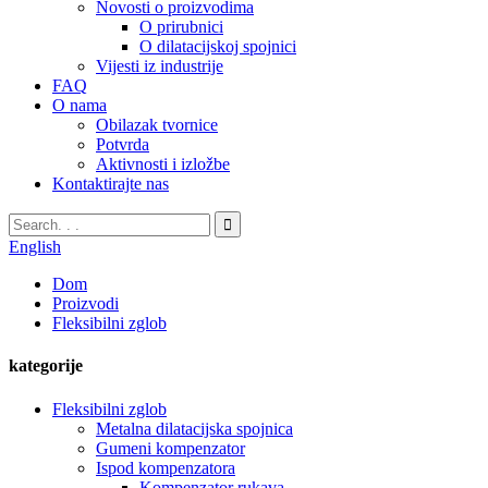
Novosti o proizvodima
O prirubnici
O dilatacijskoj spojnici
Vijesti iz industrije
FAQ
O nama
Obilazak tvornice
Potvrda
Aktivnosti i izložbe
Kontaktirajte nas
English
Dom
Proizvodi
Fleksibilni zglob
kategorije
Fleksibilni zglob
Metalna dilatacijska spojnica
Gumeni kompenzator
Ispod kompenzatora
Kompenzator rukava