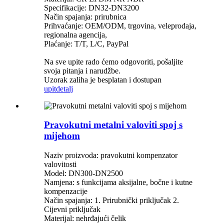
Specifikacije: DN32-DN3200
Način spajanja: prirubnica
Prihvaćanje: OEM/ODM, trgovina, veleprodaja,
regionalna agencija,
Plaćanje: T/T, L/C, PayPal
Na sve upite rado ćemo odgovoriti, pošaljite
svoja pitanja i narudžbe.
Uzorak zaliha je besplatan i dostupan
upit
detalj
Pravokutni metalni valoviti spoj s
mijehom
Naziv proizvoda: pravokutni kompenzator
valovitosti
Model: DN300-DN2500
Namjena: s funkcijama aksijalne, bočne i kutne
kompenzacije
Način spajanja: 1. Prirubnički priključak 2.
Cijevni priključak
Materijal: nehrđajući čelik