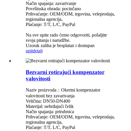
Način spajanja: zavarivanje
Površinska obrada: pocinčano
Prihvaćanje: OEM/ODM, trgovina, veleprodaja,
regionalna agencija,
Plaćanje: T/T, L/C, PayPal
Na sve upite rado ćemo odgovoriti, pošaljite
svoja pitanja i narudžbe.
Uzorak zaliha je besplatan i dostupan
upit
detalj
Bezvarni rotirajući kompenzator
valovitosti
Naziv proizvoda：Okretni kompenzator
valovitosti bez zavarivanja
Veličina: DN50-DN400
Materijal: nehrđajući čelik
Način spajanja: prirubnica
Prihvaćanje: OEM/ODM, trgovina, veleprodaja,
regionalna agencija,
Plaćanje: T/T, L/C, PayPal