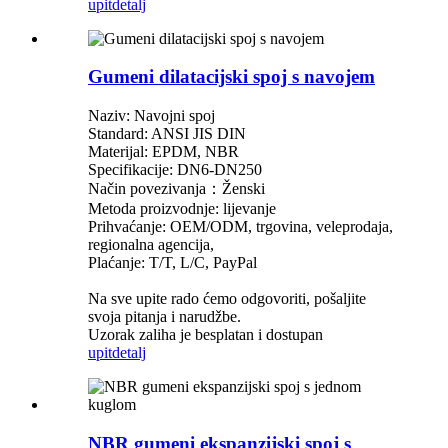
upit
detalj
Gumeni dilatacijski spoj s navojem
Naziv: Navojni spoj
Standard: ANSI JIS DIN
Materijal: EPDM, NBR
Specifikacije: DN6-DN250
Način povezivanja：Ženski
Metoda proizvodnje: lijevanje
Prihvaćanje: OEM/ODM, trgovina, veleprodaja,
regionalna agencija,
Plaćanje: T/T, L/C, PayPal
Na sve upite rado ćemo odgovoriti, pošaljite
svoja pitanja i narudžbe.
Uzorak zaliha je besplatan i dostupan
upit
detalj
NBR gumeni ekspanzijski spoj s