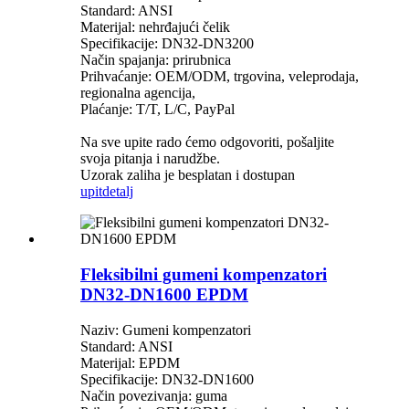
Standard: ANSI
Materijal: nehrđajući čelik
Specifikacije: DN32-DN3200
Način spajanja: prirubnica
Prihvaćanje: OEM/ODM, trgovina, veleprodaja,
regionalna agencija,
Plaćanje: T/T, L/C, PayPal
Na sve upite rado ćemo odgovoriti, pošaljite
svoja pitanja i narudžbe.
Uzorak zaliha je besplatan i dostupan
upit
detalj
Fleksibilni gumeni kompenzatori
DN32-DN1600 EPDM
Naziv: Gumeni kompenzatori
Standard: ANSI
Materijal: EPDM
Specifikacije: DN32-DN1600
Način povezivanja: guma