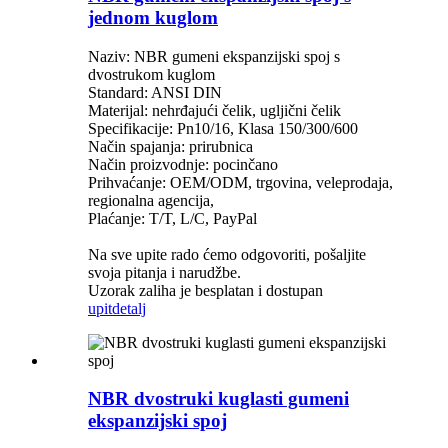
jednom kuglom
Naziv: NBR gumeni ekspanzijski spoj s
dvostrukom kuglom
Standard: ANSI DIN
Materijal: nehrđajući čelik, ugljični čelik
Specifikacije: Pn10/16, Klasa 150/300/600
Način spajanja: prirubnica
Način proizvodnje: pocinčano
Prihvaćanje: OEM/ODM, trgovina, veleprodaja,
regionalna agencija,
Plaćanje: T/T, L/C, PayPal
Na sve upite rado ćemo odgovoriti, pošaljite
svoja pitanja i narudžbe.
Uzorak zaliha je besplatan i dostupan
upit
detalj
NBR dvostruki kuglasti gumeni
ekspanzijski spoj