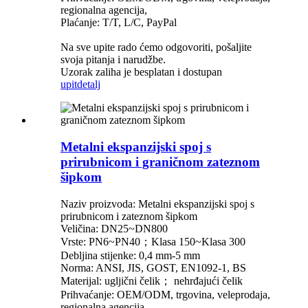
regionalna agencija,
Plaćanje: T/T, L/C, PayPal
Na sve upite rado ćemo odgovoriti, pošaljite
svoja pitanja i narudžbe.
Uzorak zaliha je besplatan i dostupan
upit
detalj
Metalni ekspanzijski spoj s
prirubnicom i graničnom zateznom
šipkom
Naziv proizvoda: Metalni ekspanzijski spoj s
prirubnicom i zateznom šipkom
Veličina: DN25~DN800
Vrste: PN6~PN40；Klasa 150~Klasa 300
Debljina stijenke: 0,4 mm-5 mm
Norma: ANSI, JIS, GOST, EN1092-1, BS
Materijal: ugljični čelik； nehrđajući čelik
Prihvaćanje: OEM/ODM, trgovina, veleprodaja,
regionalna agencija,