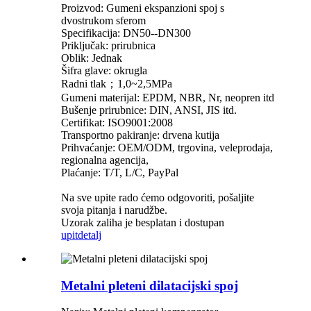
Proizvod: Gumeni ekspanzioni spoj s
dvostrukom sferom
Specifikacija: DN50--DN300
Priključak: prirubnica
Oblik: Jednak
Šifra glave: okrugla
Radni tlak；1,0~2,5MPa
Gumeni materijal: EPDM, NBR, Nr, neopren itd
Bušenje prirubnice: DIN, ANSI, JIS itd.
Certifikat: ISO9001:2008
Transportno pakiranje: drvena kutija
Prihvaćanje: OEM/ODM, trgovina, veleprodaja,
regionalna agencija,
Plaćanje: T/T, L/C, PayPal
Na sve upite rado ćemo odgovoriti, pošaljite
svoja pitanja i narudžbe.
Uzorak zaliha je besplatan i dostupan
upit
detalj
Metalni pleteni dilatacijski spoj