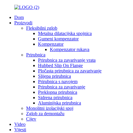
Dom
Proizvodi
Fleksibilni zglob
Metalna dilatacijska spojnica
Gumeni kompenzator
Kompenzator
Kompenzator rukava
Prirubnica
Prirubnica za zavarivanje vrata
Hubbed Slip On Flange
Pločasta prirubnica za zavarivanje
Slijepa prirubnica
Prirubnica s navojem
Prirubnica za zavarivanje
Preklopna prirubnica
Sidrena prirubnica
Aluminijska prirubnica
Monolitni izolacijski spoj
Zglob za demontažu
Cijev
Video
Vijesti