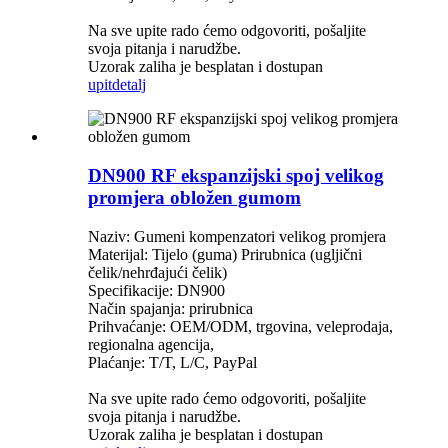
Na sve upite rado ćemo odgovoriti, pošaljite
svoja pitanja i narudžbe.
Uzorak zaliha je besplatan i dostupan
upit
detalj
DN900 RF ekspanzijski spoj velikog
promjera obložen gumom
Naziv: Gumeni kompenzatori velikog promjera
Materijal: Tijelo (guma) Prirubnica (ugljični
čelik/nehrđajući čelik)
Specifikacije: DN900
Način spajanja: prirubnica
Prihvaćanje: OEM/ODM, trgovina, veleprodaja,
regionalna agencija,
Plaćanje: T/T, L/C, PayPal
Na sve upite rado ćemo odgovoriti, pošaljite
svoja pitanja i narudžbe.
Uzorak zaliha je besplatan i dostupan