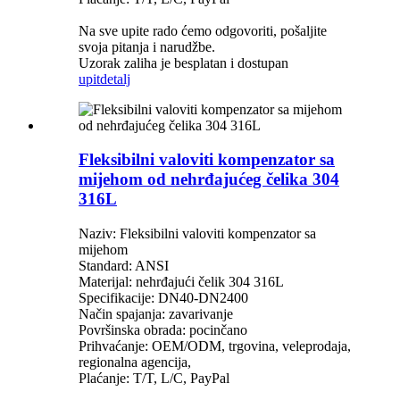
Na sve upite rado ćemo odgovoriti, pošaljite
svoja pitanja i narudžbe.
Uzorak zaliha je besplatan i dostupan
upit
detalj
Fleksibilni valoviti kompenzator sa
mijehom od nehrđajućeg čelika 304
316L
Naziv: Fleksibilni valoviti kompenzator sa
mijehom
Standard: ANSI
Materijal: nehrđajući čelik 304 316L
Specifikacije: DN40-DN2400
Način spajanja: zavarivanje
Površinska obrada: pocinčano
Prihvaćanje: OEM/ODM, trgovina, veleprodaja,
regionalna agencija,
Plaćanje: T/T, L/C, PayPal