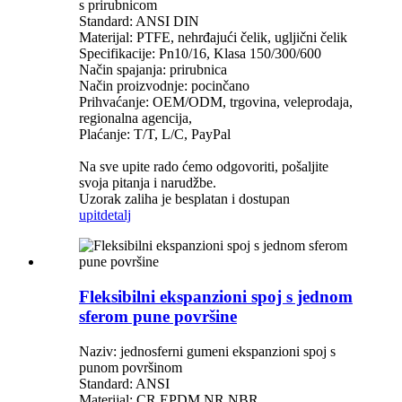
s prirubnicom
Standard: ANSI DIN
Materijal: PTFE, nehrđajući čelik, ugljični čelik
Specifikacije: Pn10/16, Klasa 150/300/600
Način spajanja: prirubnica
Način proizvodnje: pocinčano
Prihvaćanje: OEM/ODM, trgovina, veleprodaja,
regionalna agencija,
Plaćanje: T/T, L/C, PayPal
Na sve upite rado ćemo odgovoriti, pošaljite
svoja pitanja i narudžbe.
Uzorak zaliha je besplatan i dostupan
upit
detalj
Fleksibilni ekspanzioni spoj s jednom
sferom pune površine
Naziv: jednosferni gumeni ekspanzioni spoj s
punom površinom
Standard: ANSI
Materijal: CR EPDM NR NBR