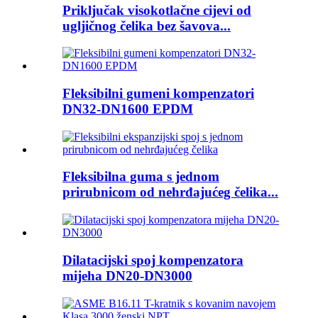
Priključak visokotlačne cijevi od
ugljičnog čelika bez šavova...
Fleksibilni gumeni kompenzatori
DN32-DN1600 EPDM
Fleksibilna guma s jednom
prirubnicom od nehrđajućeg čelika...
Dilatacijski spoj kompenzatora
mijeha DN20-DN3000