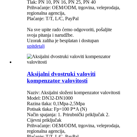
Tlak: PN 10, PN 16, PN 25, PN 40
Prihvaćanje: OEM/ODM, trgovina, veleprodaja,
regionalna agencija,
Plaćanje: T/T, L/C, PayPal
Na sve upite rado ćemo odgovoriti, pošaljite
svoja pitanja i narudžbe.
Uzorak zaliha je besplatan i dostupan
upit
detalj
Aksijalni dvostruki valoviti
kompenzator valovitosti
Naziv: Aksijalni složeni kompenzator valovitosti
Model: DN32-DN1000
Razina tlaka: 0,1Mpa-2,5Mpa
Potisak tlaka: Fp=100 P*A (N)
Način spajanja: 1. Prirubnički priključak 2.
Cijevni priključak
Prihvaćanje: OEM/ODM, trgovina, veleprodaja,
regionalna agencija,
Plaćanje: T/T, L/C, PayPal