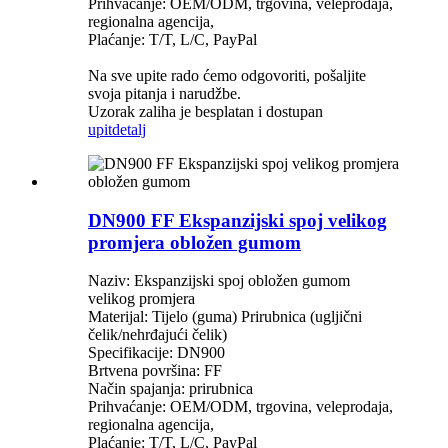
Prihvaćanje: OEM/ODM, trgovina, veleprodaja,
regionalna agencija,
Plaćanje: T/T, L/C, PayPal
Na sve upite rado ćemo odgovoriti, pošaljite
svoja pitanja i narudžbe.
Uzorak zaliha je besplatan i dostupan
upit
detalj
DN900 FF Ekspanzijski spoj velikog
promjera obložen gumom
Naziv: Ekspanzijski spoj obložen gumom
velikog promjera
Materijal: Tijelo (guma) Prirubnica (ugljični
čelik/nehrđajući čelik)
Specifikacije: DN900
Brtvena površina: FF
Način spajanja: prirubnica
Prihvaćanje: OEM/ODM, trgovina, veleprodaja,
regionalna agencija,
Plaćanje: T/T, L/C, PayPal