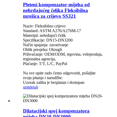
Pleteni kompenzator mijeha od
nehrđajućeg čelika Fleksibilna
mrežica za crijevo SS321
Naziv: Fleksibilno crijevo
Standard: ASTM A276/A276M-17
Materijal: nehrđajući čelik
Specifikacije: DN15-DN3200
Način spajanja: zavarivanje
Oblik presjeka: Okrugli
Prihvaćanje: OEM/ODM, trgovina, veleprodaja,
regionalna agencija,
Plaćanje: T/T, L/C, PayPal
Na sve upite rado ćemo odgovoriti, pošaljite
svoja pitanja i narudžbe.
Uzorak zaliha je besplatan i dostupan
upit
detalj
Dilatacijski spoj kompenzatora
mijeha DN20-DN3000