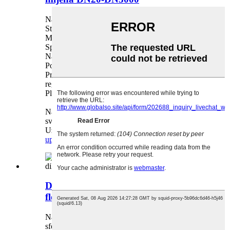
Naziv: kompenzator mijeha
Standard: ANSI JIS DIN BS
Materijal: nehrđajući čelik/ugljični čelik
Specifikacije: DN20-DN3000
Način spajanja: prirubnica
Površinska obrada: Posrebrenje
Prihvaćanje: OEM/ODM, trgovina, veleprodaja,
regionalna agencija,
Plaćanje: T/T, L/C, PayPal
Na sve upite rado ćemo odgovoriti, pošaljite
svoja pitanja i narudžbe.
Uzorak zaliha je besplatan i dostupan
upit
detalj
Dvostruka kuglasta metalna
fleksibilna dilatacijska spojnica
Naziv: Metalni fleksibilni spojevi s dvostrukom
sferom