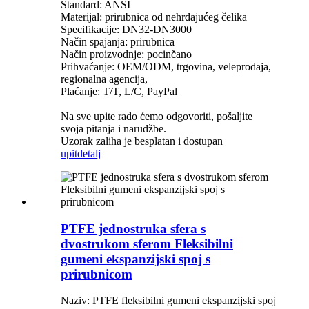
Standard: ANSI
Materijal: prirubnica od nehrđajućeg čelika
Specifikacije: DN32-DN3000
Način spajanja: prirubnica
Način proizvodnje: pocinčano
Prihvaćanje: OEM/ODM, trgovina, veleprodaja,
regionalna agencija,
Plaćanje: T/T, L/C, PayPal
Na sve upite rado ćemo odgovoriti, pošaljite
svoja pitanja i narudžbe.
Uzorak zaliha je besplatan i dostupan
upit
detalj
PTFE jednostruka sfera s
dvostrukom sferom Fleksibilni
gumeni ekspanzijski spoj s
prirubnicom
Naziv: PTFE fleksibilni gumeni ekspanzijski spoj