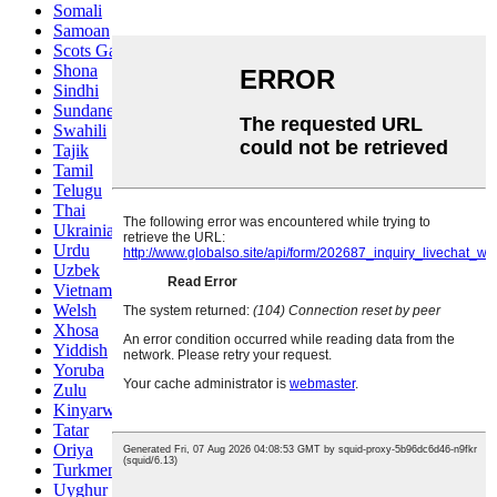
Somali
Samoan
Scots Gaelic
Shona
Sindhi
Sundanese
Swahili
Tajik
Tamil
Telugu
Thai
Ukrainian
Urdu
Uzbek
Vietnamese
Welsh
Xhosa
Yiddish
Yoruba
Zulu
Kinyarwanda
Tatar
Oriya
Turkmen
Uyghur