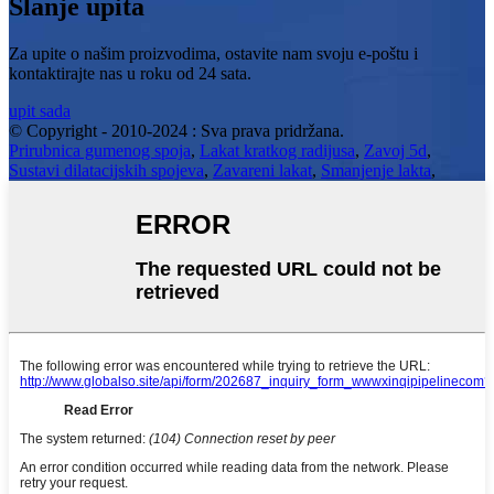
Slanje upita
Za upite o našim proizvodima, ostavite nam svoju e-poštu i
kontaktirajte nas u roku od 24 sata.
upit sada
© Copyright - 2010-2024 : Sva prava pridržana.
Prirubnica gumenog spoja
,
Lakat kratkog radijusa
,
Zavoj 5d
,
Sustavi dilatacijskih spojeva
,
Zavareni lakat
,
Smanjenje lakta
,