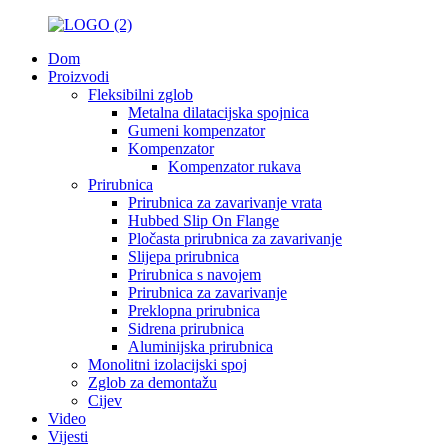
Dom
Proizvodi
Fleksibilni zglob
Metalna dilatacijska spojnica
Gumeni kompenzator
Kompenzator
Kompenzator rukava
Prirubnica
Prirubnica za zavarivanje vrata
Hubbed Slip On Flange
Pločasta prirubnica za zavarivanje
Slijepa prirubnica
Prirubnica s navojem
Prirubnica za zavarivanje
Preklopna prirubnica
Sidrena prirubnica
Aluminijska prirubnica
Monolitni izolacijski spoj
Zglob za demontažu
Cijev
Video
Vijesti