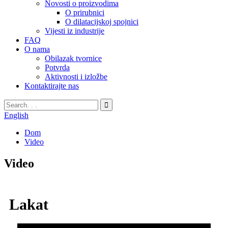
Novosti o proizvodima
O prirubnici
O dilatacijskoj spojnici
Vijesti iz industrije
FAQ
O nama
Obilazak tvornice
Potvrda
Aktivnosti i izložbe
Kontaktirajte nas
English
Dom
Video
Video
Lakat