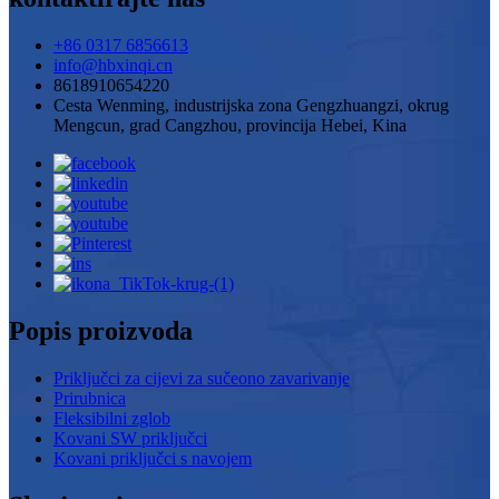
+86 0317 6856613
info@hbxinqi.cn
8618910654220
Cesta Wenming, industrijska zona Gengzhuangzi, okrug
Mengcun, grad Cangzhou, provincija Hebei, Kina
Popis proizvoda
Priključci za cijevi za sučeono zavarivanje
Prirubnica
Fleksibilni zglob
Kovani SW priključci
Kovani priključci s navojem