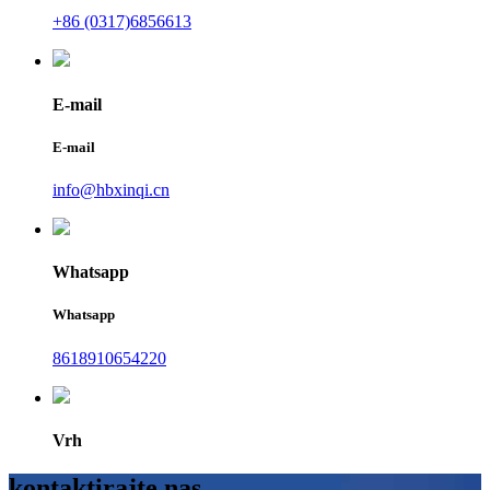
+86 (0317)6856613
E-mail
E-mail
info@hbxinqi.cn
Whatsapp
Whatsapp
8618910654220
Vrh
kontaktirajte nas