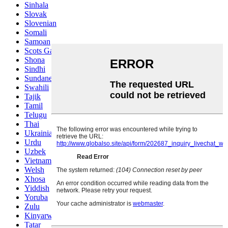
Sinhala
Slovak
Slovenian
Somali
Samoan
Scots Gaelic
Shona
Sindhi
Sundanese
Swahili
Tajik
Tamil
Telugu
Thai
Ukrainian
Urdu
Uzbek
Vietnamese
Welsh
Xhosa
Yiddish
Yoruba
Zulu
Kinyarwanda
Tatar