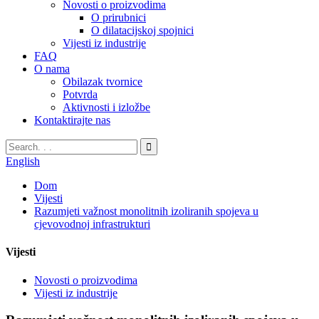
Novosti o proizvodima
O prirubnici
O dilatacijskoj spojnici
Vijesti iz industrije
FAQ
O nama
Obilazak tvornice
Potvrda
Aktivnosti i izložbe
Kontaktirajte nas
English
Dom
Vijesti
Razumjeti važnost monolitnih izoliranih spojeva u
cjevovodnoj infrastrukturi
Vijesti
Novosti o proizvodima
Vijesti iz industrije