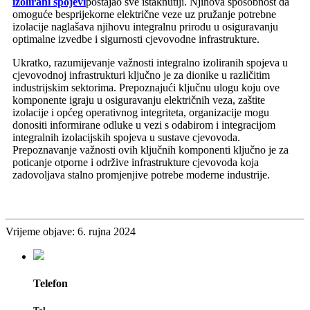
izolirani spojevi
postajao sve istaknutiji. Njihova sposobnost da
omoguće besprijekorne električne veze uz pružanje potrebne
izolacije naglašava njihovu integralnu prirodu u osiguravanju
optimalne izvedbe i sigurnosti cjevovodne infrastrukture.
Ukratko, razumijevanje važnosti integralno izoliranih spojeva u
cjevovodnoj infrastrukturi ključno je za dionike u različitim
industrijskim sektorima. Prepoznajući ključnu ulogu koju ove
komponente igraju u osiguravanju električnih veza, zaštite
izolacije i općeg operativnog integriteta, organizacije mogu
donositi informirane odluke u vezi s odabirom i integracijom
integralnih izolacijskih spojeva u sustave cjevovoda.
Prepoznavanje važnosti ovih ključnih komponenti ključno je za
poticanje otporne i održive infrastrukture cjevovoda koja
zadovoljava stalno promjenjive potrebe moderne industrije.
Vrijeme objave: 6. rujna 2024
Telefon