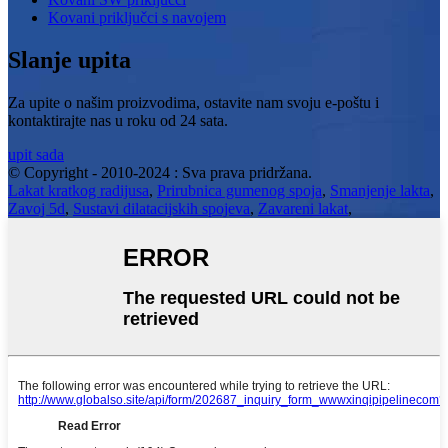
Kovani priključci s navojem
Slanje upita
Za upite o našim proizvodima, ostavite nam svoju e-poštu i
kontaktirajte nas u roku od 24 sata.
upit sada
© Copyright - 2010-2024 : Sva prava pridržana.
Lakat kratkog radijusa
,
Prirubnica gumenog spoja
,
Smanjenje lakta
,
Zavoj 5d
,
Sustavi dilatacijskih spojeva
,
Zavareni lakat
,