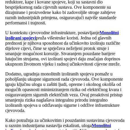
reduktore, kape i kovane spojeve, koji su sastavni dio
besprijekornog rada cijevnih sustava. Ove komponente su
dizajnirane i proizvedene kako bi zadovoljile stroge zahtjeve
raznih industrijskih primjena, osiguravajući najviše standarde
performansi i trajnosti.
U kontekstu cjevovodne infrastrukture, postavljanje
Monolitni
izolirani spojevi
pruža višestruke koristi. Jedna od glavnih
prednosti je njihova sposobnost da učinkovito izoliraju različite
dijelove cijevi, čime se sprječava neželjeni protok struje i
smanjuje mogućnost korozije. Stvaranjem pouzdane barijere
lutajućim strujama, ovi izolirani spojevi daju značajan doprinos
ukupnom životnom vijeku i radnoj učinkovitosti cijevne mreže.
Dodatno, ugradnja monolitnih izoliranih spojeva pomaže u
poboljšanju ukupne sigurnosti rada cjevovoda. Ove komponente
igraju ključnu ulogu u zaštiti ljudi, opreme i okolnog okoliša od
mogućih opasnosti minimiziranjem rizika od električnog kvara i
osiguravanjem sigurnih električnih veza. Ovaj proaktivni pristup
smanjenju rizika naglašava integralnu prirodu integralno
izoliranih spojeva u održavanju sigurne i održive infrastrukture
cjevovoda.
Kako potražnja za učinkovitim i pouzdanim sustavima cjevovoda
u raznim industrijama nastavlja eskalirati, uloga
Monolitni