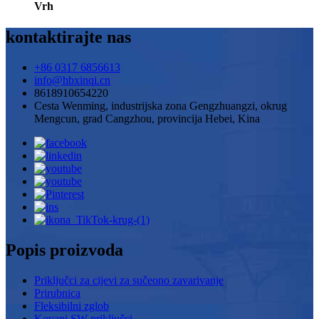
Vrh
kontaktirajte nas
+86 0317 6856613
info@hbxinqi.cn
8618910654220
Cesta Wenming, industrijska zona Gengzhuangzi, okrug
Mengcun, grad Cangzhou, provincija Hebei, Kina
Popis proizvoda
Priključci za cijevi za sučeono zavarivanje
Prirubnica
Fleksibilni zglob
Kovani SW priključci