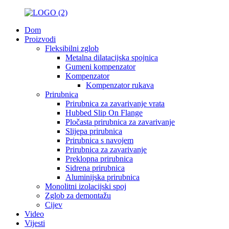
Dom
Proizvodi
Fleksibilni zglob
Metalna dilatacijska spojnica
Gumeni kompenzator
Kompenzator
Kompenzator rukava
Prirubnica
Prirubnica za zavarivanje vrata
Hubbed Slip On Flange
Pločasta prirubnica za zavarivanje
Slijepa prirubnica
Prirubnica s navojem
Prirubnica za zavarivanje
Preklopna prirubnica
Sidrena prirubnica
Aluminijska prirubnica
Monolitni izolacijski spoj
Zglob za demontažu
Cijev
Video
Vijesti