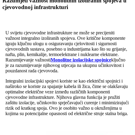
Razumjeti važnost monolitnih izoliranih spojeva u
cjevovodnoj infrastrukturi
U svijetu cjevovodne infrastrukture ne može se precijeniti
važnost integralno izoliranih spojeva. Ove kritične komponente
igraju ključnu ulogu u osiguravanju cjelovitosti i sigurnosti
cjevovodnih sustava, posebno u industrijama kao što su grijanje,
nafta, plin, kemikalije, termoelektrane i nuklearne elektrane.
Razumijevanje važnosti
Monolitne izolacijske spojnice
ključno
je za razumijevanje njihovog utjecaja na ukupnu učinkovitost i
pouzdanost rada cjevovoda.
Integralni izolacijski spojevi koriste se kao električni spojnici i
naširoko se koriste za spajanje kabela ili žica, čime se olakšavaju
optimalne električne veze između različitih komponenti
cjevovodne infrastrukture. Njihova glavna funkcija je pružiti
zaštitu izolacije, učinkovito sprječavajući curenje i minimizirajući
rizik od kratkog spoja. Ovo je osobito važno u okruženjima u
kojima su potencijalne opasnosti od električne struje stalna briga.