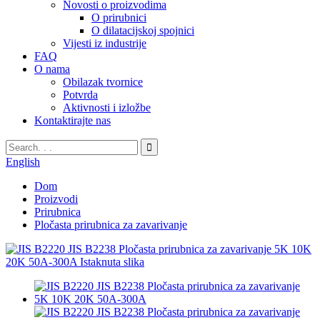
Novosti o proizvodima
O prirubnici
O dilatacijskoj spojnici
Vijesti iz industrije
FAQ
O nama
Obilazak tvornice
Potvrda
Aktivnosti i izložbe
Kontaktirajte nas
English
Dom
Proizvodi
Prirubnica
Pločasta prirubnica za zavarivanje