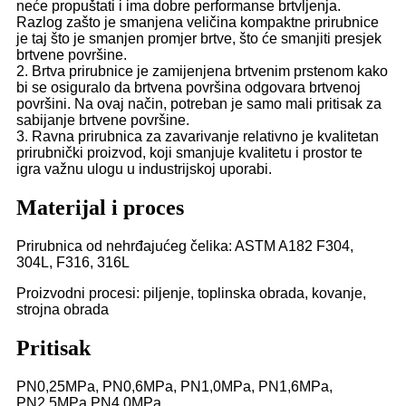
neće propuštati i ima dobre performanse brtvljenja.
Razlog zašto je smanjena veličina kompaktne prirubnice
je taj što je smanjen promjer brtve, što će smanjiti presjek
brtvene površine.
2. Brtva prirubnice je zamijenjena brtvenim prstenom kako
bi se osiguralo da brtvena površina odgovara brtvenoj
površini. Na ovaj način, potreban je samo mali pritisak za
sabijanje brtvene površine.
3. Ravna prirubnica za zavarivanje relativno je kvalitetan
prirubnički proizvod, koji smanjuje kvalitetu i prostor te
igra važnu ulogu u industrijskoj uporabi.
Materijal i proces
Prirubnica od nehrđajućeg čelika: ASTM A182 F304,
304L, F316, 316L
Proizvodni procesi: piljenje, toplinska obrada, kovanje,
strojna obrada
Pritisak
PN0,25MPa, PN0,6MPa, PN1,0MPa, PN1,6MPa,
PN2,5MPa,PN4,0MPa