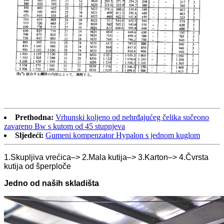
Prethodna:
Vrhunski koljeno od nehrđajućeg čelika sučeono
zavareno Bw s kutom od 45 stupnjeva
Sljedeći:
Gumeni kompenzator Hypalon s jednom kuglom
1.Skupljiva vrećica–> 2.Mala kutija–> 3.Karton–> 4.Čvrsta
kutija od šperploče
Jedno od naših skladišta