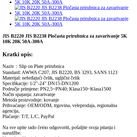
JIS B2220 JIS B2238 Pločasta prirubnica za zavarivanje 5K
10K 20K 50A-300A
Kratki opis:
Naziv：Slip on Plate prirubnica
Standard: AWWA C207, JIS B2220, BS 3293, SANS 1123
Materijal: nehrđajući čelik, ugljični čelik
Specifikacije: 1/2"-24" DN15-DN1200
Područje primjene: PN2,5~PN40; Klasa150~Klasa1500
Način spajanja: zavarivanje
Metoda proizvodnje: kovanje
Prihvaćanje: OEM/ODM, trgovina, veleprodaja, regionalna
agencija,
Plaćanje: T/T, L/C, PayPal
Na sve upite rado ćemo odgovoriti, pošaljite svoja pitanja i
narudžbe.