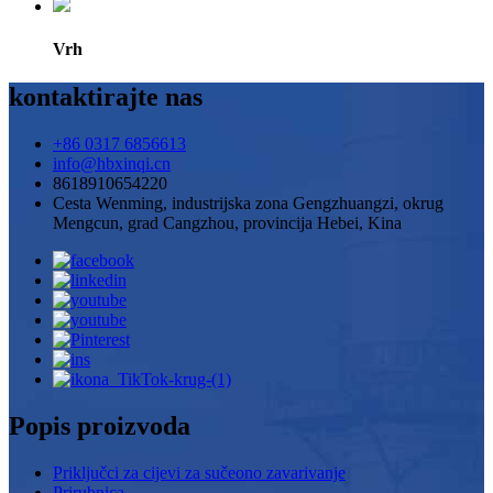
Vrh
kontaktirajte nas
+86 0317 6856613
info@hbxinqi.cn
8618910654220
Cesta Wenming, industrijska zona Gengzhuangzi, okrug
Mengcun, grad Cangzhou, provincija Hebei, Kina
Popis proizvoda
Priključci za cijevi za sučeono zavarivanje
Prirubnica