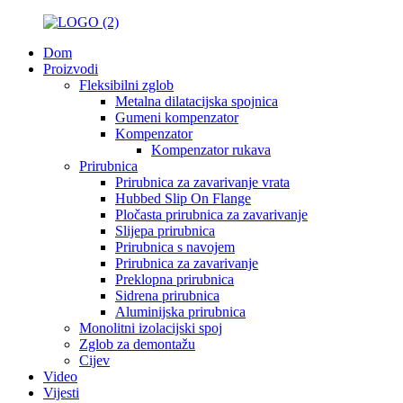
Dom
Proizvodi
Fleksibilni zglob
Metalna dilatacijska spojnica
Gumeni kompenzator
Kompenzator
Kompenzator rukava
Prirubnica
Prirubnica za zavarivanje vrata
Hubbed Slip On Flange
Pločasta prirubnica za zavarivanje
Slijepa prirubnica
Prirubnica s navojem
Prirubnica za zavarivanje
Preklopna prirubnica
Sidrena prirubnica
Aluminijska prirubnica
Monolitni izolacijski spoj
Zglob za demontažu
Cijev
Video
Vijesti