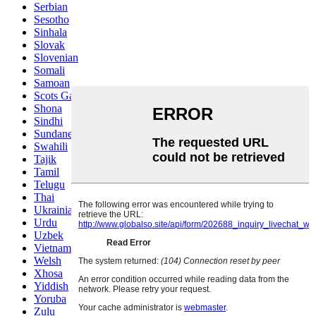
Serbian
Sesotho
Sinhala
Slovak
Slovenian
Somali
Samoan
Scots Gaelic
Shona
Sindhi
Sundanese
Swahili
Tajik
Tamil
Telugu
Thai
Ukrainian
Urdu
Uzbek
Vietnamese
Welsh
Xhosa
Yiddish
Yoruba
Zulu