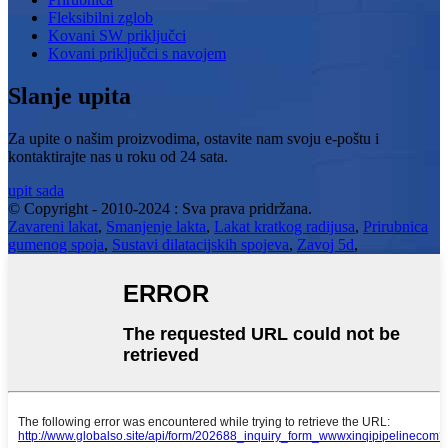
Fleksibilni zglob
Kovani SW priključci
Kovani priključci s navojem
Slanje upita
Za upite o našim proizvodima, ostavite nam svoju e-poštu i
kontaktirajte nas u roku od 24 sata.
upit sada
© Copyright - 2010-2024 : Sva prava pridržana.
Zavareni lakat
,
Smanjenje lakta
,
Lakat kratkog radijusa
,
Prirubnica
gumenog spoja
,
Sustavi dilatacijskih spojeva
,
Zavoj 5d
,