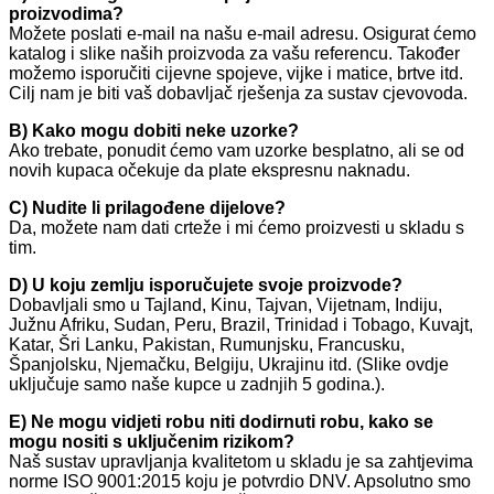
proizvodima?
Možete poslati e-mail na našu e-mail adresu. Osigurat ćemo
katalog i slike naših proizvoda za vašu referencu. Također
možemo isporučiti cijevne spojeve, vijke i matice, brtve itd.
Cilj nam je biti vaš dobavljač rješenja za sustav cjevovoda.
B) Kako mogu dobiti neke uzorke?
Ako trebate, ponudit ćemo vam uzorke besplatno, ali se od
novih kupaca očekuje da plate ekspresnu naknadu.
C) Nudite li prilagođene dijelove?
Da, možete nam dati crteže i mi ćemo proizvesti u skladu s
tim.
D) U koju zemlju isporučujete svoje proizvode?
Dobavljali smo u Tajland, Kinu, Tajvan, Vijetnam, Indiju,
Južnu Afriku, Sudan, Peru, Brazil, Trinidad i Tobago, Kuvajt,
Katar, Šri Lanku, Pakistan, Rumunjsku, Francusku,
Španjolsku, Njemačku, Belgiju, Ukrajinu itd. (Slike ovdje
uključuje samo naše kupce u zadnjih 5 godina.).
E) Ne mogu vidjeti robu niti dodirnuti robu, kako se
mogu nositi s uključenim rizikom?
Naš sustav upravljanja kvalitetom u skladu je sa zahtjevima
norme ISO 9001:2015 koju je potvrdio DNV. Apsolutno smo