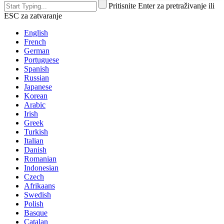
Pritisnite Enter za pretraživanje ili
ESC za zatvaranje
English
French
German
Portuguese
Spanish
Russian
Japanese
Korean
Arabic
Irish
Greek
Turkish
Italian
Danish
Romanian
Indonesian
Czech
Afrikaans
Swedish
Polish
Basque
Catalan