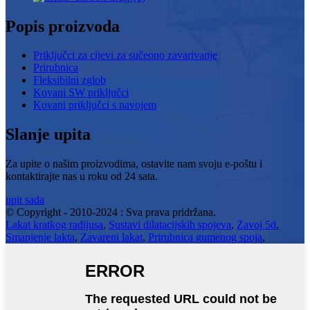
Popis proizvoda
Priključci za cijevi za sučeono zavarivanje
Prirubnica
Fleksibilni zglob
Kovani SW priključci
Kovani priključci s navojem
Slanje upita
Za upite o našim proizvodima, ostavite nam svoju e-poštu i
kontaktirajte nas u roku od 24 sata.
upit sada
© Copyright - 2010-2024 : Sva prava pridržana.
Lakat kratkog radijusa
,
Sustavi dilatacijskih spojeva
,
Zavoj 5d
,
Smanjenje lakta
,
Zavareni lakat
,
Prirubnica gumenog spoja
,