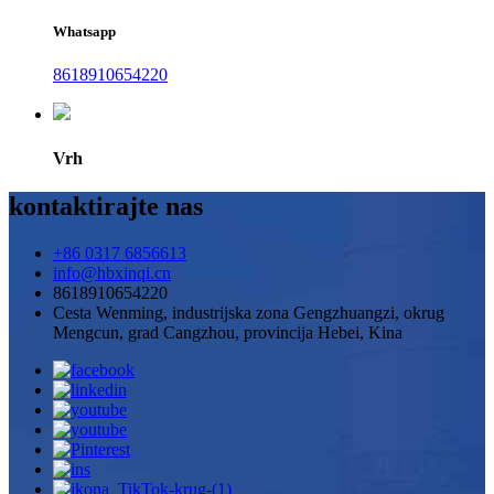
Whatsapp
8618910654220
Vrh
kontaktirajte nas
+86 0317 6856613
info@hbxinqi.cn
8618910654220
Cesta Wenming, industrijska zona Gengzhuangzi, okrug
Mengcun, grad Cangzhou, provincija Hebei, Kina