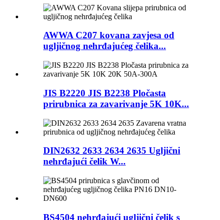
AWWA C207 kovana zavjesa od
ugljičnog nehrđajućeg čelika...
JIS B2220 JIS B2238 Pločasta
prirubnica za zavarivanje 5K 10K...
DIN2632 2633 2634 2635 Ugljični
nehrđajući čelik W...
BS4504 nehrđajući ugljični čelik s