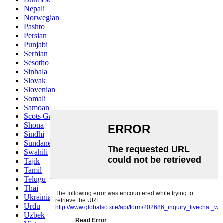
Nepali
Norwegian
Pashto
Persian
Punjabi
Serbian
Sesotho
Sinhala
Slovak
Slovenian
Somali
Samoan
Scots Gaelic
Shona
Sindhi
Sundanese
Swahili
Tajik
Tamil
Telugu
Thai
Ukrainian
Urdu
Uzbek