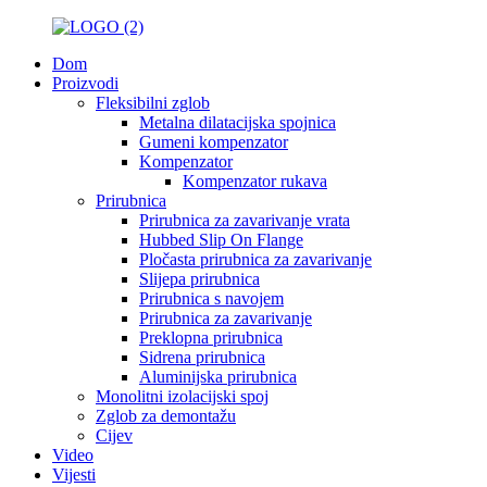
Dom
Proizvodi
Fleksibilni zglob
Metalna dilatacijska spojnica
Gumeni kompenzator
Kompenzator
Kompenzator rukava
Prirubnica
Prirubnica za zavarivanje vrata
Hubbed Slip On Flange
Pločasta prirubnica za zavarivanje
Slijepa prirubnica
Prirubnica s navojem
Prirubnica za zavarivanje
Preklopna prirubnica
Sidrena prirubnica
Aluminijska prirubnica
Monolitni izolacijski spoj
Zglob za demontažu
Cijev
Video
Vijesti