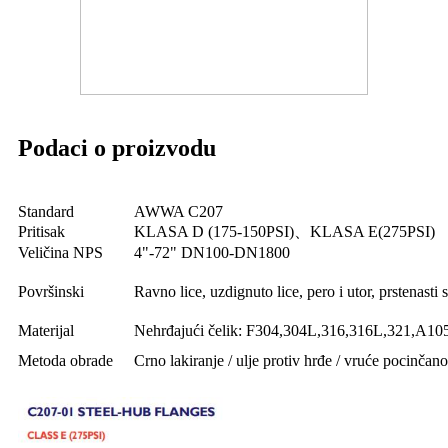
Podaci o proizvodu
Standard
AWWA C207
Pritisak
KLASA D (175-150PSI)、KLASA E(275PSI)
Veličina NPS
4"-72" DN100-DN1800
Površinski
Ravno lice, uzdignuto lice, pero i utor, prstenasti 
Materijal
Nehrđajući čelik: F304,304L,316,316L,321,A10
Metoda obrade
Crno lakiranje / ulje protiv hrđe / vruće pocinčano