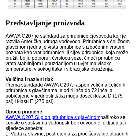
Predstavljanje proizvoda
AWWA C207 je standard za prirubnice cjevovoda koji je
razvila Američka udruga vodovoda. Prirubnica s čeličnom
glavčinom jedna je vrsta prirubnice s izbočenim vratom,
poznata kao vrat prirubnice ili cijev prirubnice, koja može
pružiti bolju potporu i čvrstoću veze, čineći prirubnicu
vrata stabilnijom i pouzdanijom u uvjetima visoke
temperature, visokog tlaka i vibracijska okruženja.
Veličina i nazivni tlak
Prema standardu AWWA C207, raspon veličina čeličnih
prirubnica s glavčinama je od 4 inča do 72 inča, a
uobičajene vrijednosti tlaka mogu doseći klasu D (175
psi) i klasu E (275 psi).
Opseg primjene
AWWA C207 Slip on prirubnice s glavčinom
naširoko se
koriste u sustavima vodoopskrbe i odvodnje, uključujući
sljedeće aspekte:
1. Voda iz slavine, postrojenja za pročišćavanje otpadnih