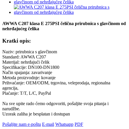
AWWA C207 klasa E 275PSI čelična prirubnica s glavčinom od
nehrđajućeg čelika
Kratki opis:
Naziv: prirubnica s glavčinom
Standard: AWWA C207
Materijal: nehrđajući čelik
Specifikacije: DN100-DN1800
Način spajanja: zavarivanje
Metoda proizvodnje: kovanje
Prihvaćanje: OEM/ODM, trgovina, veleprodaja, regionalna
agencija,
Plaćanje: T/T, L/C, PayPal
Na sve upite rado ćemo odgovoriti, pošaljite svoja pitanja i
narudžbe.
Uzorak zaliha je besplatan i dostupan
Pošaljite nam e-poštu
E-mail
Whatsapp
PDF