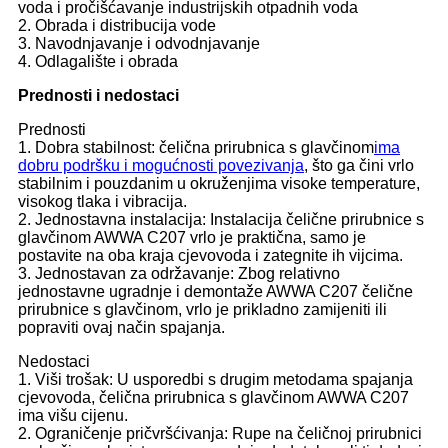
voda i pročišćavanje industrijskih otpadnih voda
2. Obrada i distribucija vode
3. Navodnjavanje i odvodnjavanje
4. Odlagalište i obrada
Prednosti i nedostaci
Prednosti
1. Dobra stabilnost: čelična prirubnica s glavčinom
ima
dobru podršku i mogućnosti povezivanja
, što ga čini vrlo
stabilnim i pouzdanim u okruženjima visoke temperature,
visokog tlaka i vibracija.
2. Jednostavna instalacija: Instalacija čelične prirubnice s
glavčinom AWWA C207 vrlo je praktična, samo je
postavite na oba kraja cjevovoda i zategnite ih vijcima.
3. Jednostavan za održavanje: Zbog relativno
jednostavne ugradnje i demontaže AWWA C207 čelične
prirubnice s glavčinom, vrlo je prikladno zamijeniti ili
popraviti ovaj način spajanja.
Nedostaci
1. Viši trošak: U usporedbi s drugim metodama spajanja
cjevovoda, čelična prirubnica s glavčinom AWWA C207
ima višu cijenu.
2. Ograničenje pričvršćivanja: Rupe na čeličnoj prirubnici