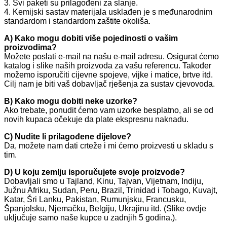
3. Svi paketi su prilagođeni za slanje.
4. Kemijski sastav materijala usklađen je s međunarodnim
standardom i standardom zaštite okoliša.
A) Kako mogu dobiti više pojedinosti o vašim
proizvodima?
Možete poslati e-mail na našu e-mail adresu. Osigurat ćemo
katalog i slike naših proizvoda za vašu referencu. Također
možemo isporučiti cijevne spojeve, vijke i matice, brtve itd.
Cilj nam je biti vaš dobavljač rješenja za sustav cjevovoda.
B) Kako mogu dobiti neke uzorke?
Ako trebate, ponudit ćemo vam uzorke besplatno, ali se od
novih kupaca očekuje da plate ekspresnu naknadu.
C) Nudite li prilagođene dijelove?
Da, možete nam dati crteže i mi ćemo proizvesti u skladu s
tim.
D) U koju zemlju isporučujete svoje proizvode?
Dobavljali smo u Tajland, Kinu, Tajvan, Vijetnam, Indiju,
Južnu Afriku, Sudan, Peru, Brazil, Trinidad i Tobago, Kuvajt,
Katar, Šri Lanku, Pakistan, Rumunjsku, Francusku,
Španjolsku, Njemačku, Belgiju, Ukrajinu itd. (Slike ovdje
uključuje samo naše kupce u zadnjih 5 godina.).