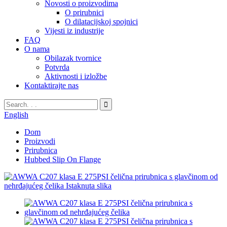
Novosti o proizvodima
O prirubnici
O dilatacijskoj spojnici
Vijesti iz industrije
FAQ
O nama
Obilazak tvornice
Potvrda
Aktivnosti i izložbe
Kontaktirajte nas
English
Dom
Proizvodi
Prirubnica
Hubbed Slip On Flange