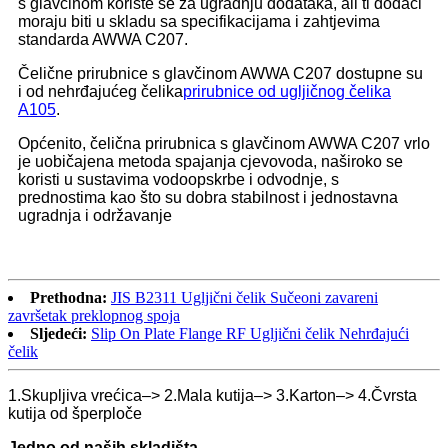
s glavčinom koriste se za ugradnju dodataka, ali ti dodaci
moraju biti u skladu sa specifikacijama i zahtjevima
standarda AWWA C207.
Čelične prirubnice s glavčinom AWWA C207 dostupne su
i od nehrđajućeg čelika
prirubnice od ugljičnog čelika
A105
.
Općenito, čelična prirubnica s glavčinom AWWA C207 vrlo
je uobičajena metoda spajanja cjevovoda, naširoko se
koristi u sustavima vodoopskrbe i odvodnje, s
prednostima kao što su dobra stabilnost i jednostavna
ugradnja i održavanje
Prethodna:
JIS B2311 Ugljični čelik Sučeoni zavareni
završetak preklopnog spoja
Sljedeći:
Slip On Plate Flange RF Ugljični čelik Nehrđajući
čelik
1.Skupljiva vrećica–> 2.Mala kutija–> 3.Karton–> 4.Čvrsta
kutija od šperploče
Jedno od naših skladišta