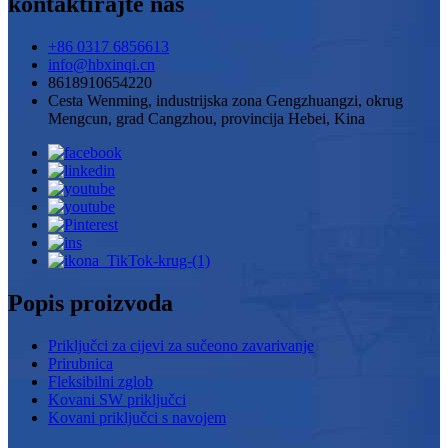
kontaktirajte nas
+86 0317 6856613
info@hbxinqi.cn
8618910654220
Cesta Wenming, industrijska zona Gengzhuangzi, okrug
Mengcun, grad Cangzhou, provincija Hebei, Kina
Popis proizvoda
Priključci za cijevi za sučeono zavarivanje
Prirubnica
Fleksibilni zglob
Kovani SW priključci
Kovani priključci s navojem