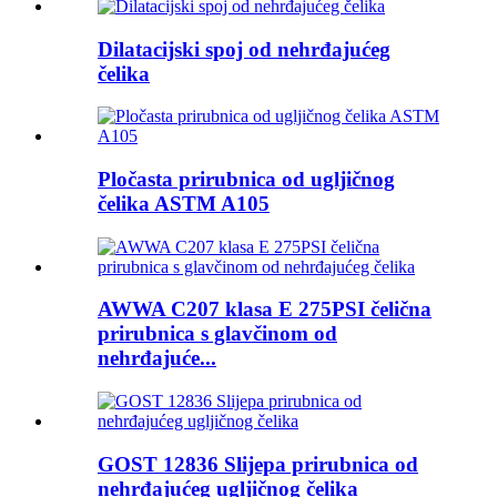
Dilatacijski spoj od nehrđajućeg
čelika
Pločasta prirubnica od ugljičnog
čelika ASTM A105
AWWA C207 klasa E 275PSI čelična
prirubnica s glavčinom od
nehrđajuće...
GOST 12836 Slijepa prirubnica od
nehrđajućeg ugljičnog čelika