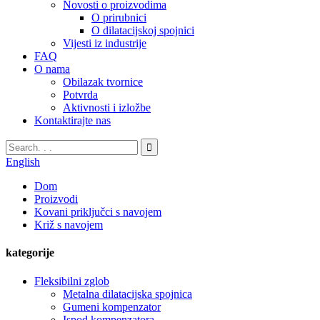
Novosti o proizvodima
O prirubnici
O dilatacijskoj spojnici
Vijesti iz industrije
FAQ
O nama
Obilazak tvornice
Potvrda
Aktivnosti i izložbe
Kontaktirajte nas
English
Dom
Proizvodi
Kovani priključci s navojem
Križ s navojem
kategorije
Fleksibilni zglob
Metalna dilatacijska spojnica
Gumeni kompenzator
Ispod kompenzatora