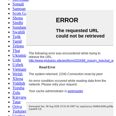
Somali
Samoan
Scots Gaelic
Shona
Sindhi
Sundanese
Swahili
Tajik
Tamil
Telugu
Thai
Ukrainian
Urdu
Uzbek
Vietnamese
Welsh
Xhosa
Yiddish
Yoruba
Zulu
Kinyarwanda
Tatar
Oriya
Turkmen
Uyghur