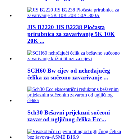
JIS B2220 JIS B2238 Pločasta
prirubnica za zavarivanje 5K 10K
20K ...
SCH60 Bw cijev od nehrđajućeg
čelika za sučeono zavarivanje ...
Sch30 Bešavni prijelazni sučeoni
zavar od ugljičnog čelika Ecc...