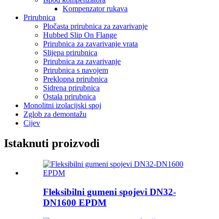
Kompenzator rukava
Prirubnica
Pločasta prirubnica za zavarivanje
Hubbed Slip On Flange
Prirubnica za zavarivanje vrata
Slijepa prirubnica
Prirubnica za zavarivanje
Prirubnica s navojem
Preklopna prirubnica
Sidrena prirubnica
Ostala prirubnica
Monolitni izolacijski spoj
Zglob za demontažu
Cijev
Istaknuti proizvodi
Fleksibilni gumeni spojevi DN32-
DN1600 EPDM