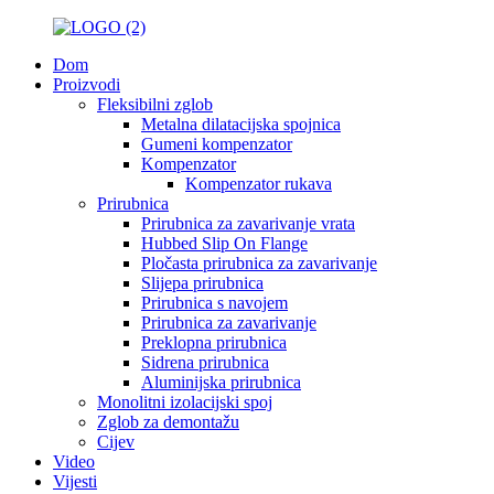
Dom
Proizvodi
Fleksibilni zglob
Metalna dilatacijska spojnica
Gumeni kompenzator
Kompenzator
Kompenzator rukava
Prirubnica
Prirubnica za zavarivanje vrata
Hubbed Slip On Flange
Pločasta prirubnica za zavarivanje
Slijepa prirubnica
Prirubnica s navojem
Prirubnica za zavarivanje
Preklopna prirubnica
Sidrena prirubnica
Aluminijska prirubnica
Monolitni izolacijski spoj
Zglob za demontažu
Cijev
Video
Vijesti