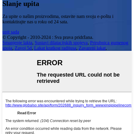
Slanje upita
Za upite o našim proizvodima, ostavite nam svoju e-poštu i
kontaktirajte nas u roku od 24 sata.
upit sada
© Copyright - 2010-2024 : Sva prava pridržana.
Smanjenje lakta
,
Sustavi dilatacijskih spojeva
,
Prirubnica gumenog
spoja
,
Zavoj 5d
,
Lakat kratkog radijusa
,
Zavareni lakat
,